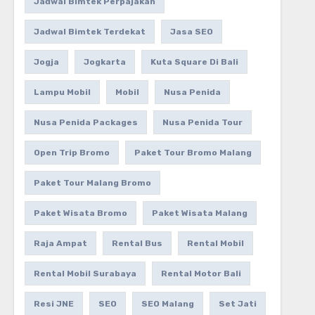
Jadwal Bimtek Perpajakan
Jadwal Bimtek Terdekat
Jasa SEO
Jogja
Jogkarta
Kuta Square Di Bali
Lampu Mobil
Mobil
Nusa Penida
Nusa Penida Packages
Nusa Penida Tour
Open Trip Bromo
Paket Tour Bromo Malang
Paket Tour Malang Bromo
Paket Wisata Bromo
Paket Wisata Malang
Raja Ampat
Rental Bus
Rental Mobil
Rental Mobil Surabaya
Rental Motor Bali
Resi JNE
SEO
SEO Malang
Set Jati