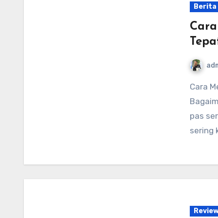
Berita
Cara
Tepa
ad
Cara Merawat Mobil Baru Dengan Tepat Dan Benar –
Bagaim
pas ser
sering 
Revie