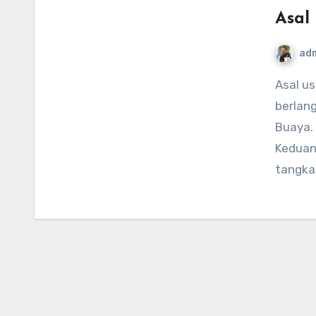
Asal
ad
Asal usul Kota Surabaya – Dulu, dilautan luas seringkali
berlan
Buaya.
Keduan
tangka