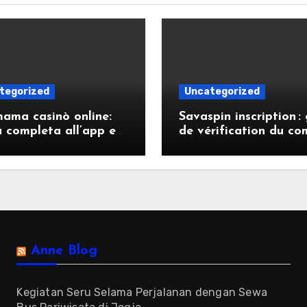
tegorized
Uncategorized
ama casinò online:
Savaspin inscription :
 completa all’app e
de vérification du c
sperienza mobile
et étapes rapides
Anne Blog
Kegiatan Seru Selama Perjalanan dengan Sewa