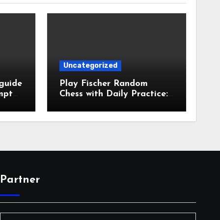
Uncategorized
 guide
Play Fischer Random
ompte
Chess with Daily Practice:
A Complete Guide to Fast
Improvement
Partner