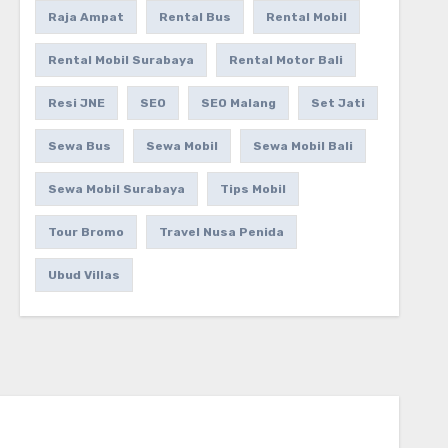
Raja Ampat
Rental Bus
Rental Mobil
Rental Mobil Surabaya
Rental Motor Bali
Resi JNE
SEO
SEO Malang
Set Jati
Sewa Bus
Sewa Mobil
Sewa Mobil Bali
Sewa Mobil Surabaya
Tips Mobil
Tour Bromo
Travel Nusa Penida
Ubud Villas