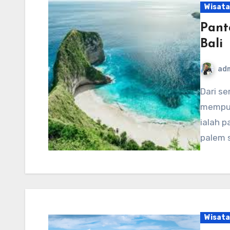
Wisata
Pant
Bali
ad
Dari semua pantai Nusa Penida, tidak ada yang
mempuny
ialah p
palem 
Wisata