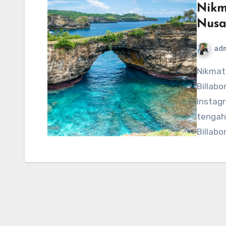
Nikm
Nusa
ad
Nikmati pemandangan di Billabong Nusa Penida –
Billabo
Instagr
tengah
Billab