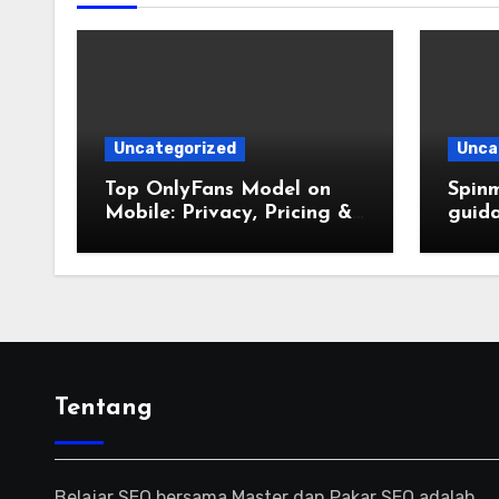
Uncategorized
Unca
Top OnlyFans Model on
Spinm
Mobile: Privacy, Pricing &
guida
Premium Experience Guide
all’e
Tentang
Belajar SEO bersama Master dan Pakar SEO adalah