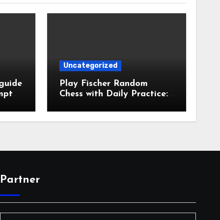
Uncategorized
 guide
Play Fischer Random
ompte
Chess with Daily Practice:
A Complete Guide to Fast
Improvement
Partner