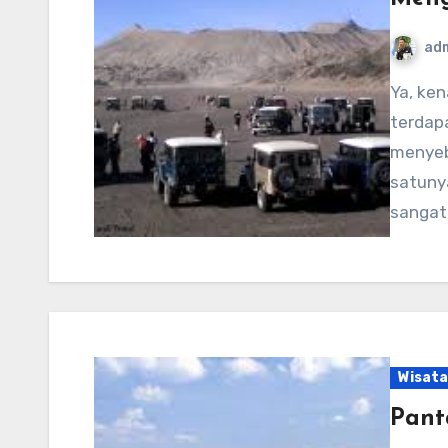
ad
Ya, kenapa ke Bromo? Bukan lain tempat? Memang
terdap
menyeba
satuny
sangat
Wisata
Pant