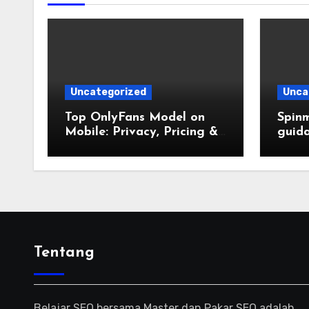
Uncategorized
Unca
Top OnlyFans Model on
Spinm
Mobile: Privacy, Pricing &
guida
Premium Experience Guide
all’e
Tentang
Belajar SEO bersama Master dan Pakar SEO adalah