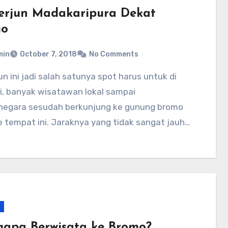
Terjun Madakaripura Dekat
mo
min
October 7, 2018
No Comments
i, banyak wisatawan lokal sampai
egara sesudah berkunjung ke gunung bromo
e tempat ini. Jaraknya yang tidak sangat jauh…
apa Berwisata ke Bromo?