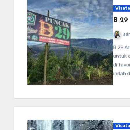
Wisata
B 29
ad
B 29 Argosari Lumajang ini adalah salah satunya spot
untuk 
di favo
indah 
Wisata