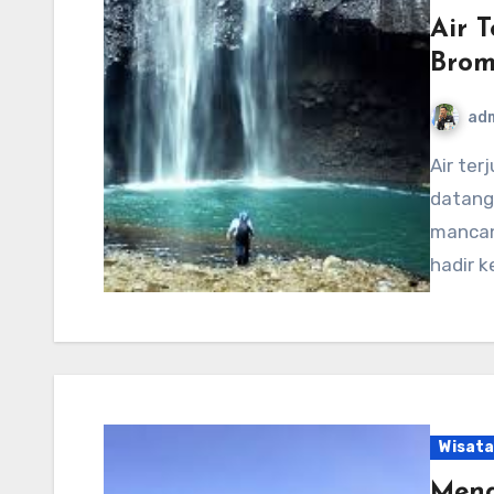
Air 
Bro
ad
Air terjun ini jadi salah satunya spot harus untuk di
datang
mancan
hadir k
Wisata
Meng