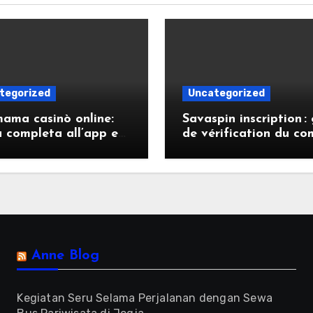
tegorized
Uncategorized
ama casinò online:
Savaspin inscription :
 completa all’app e
de vérification du c
sperienza mobile
et étapes rapides
Anne Blog
Kegiatan Seru Selama Perjalanan dengan Sewa