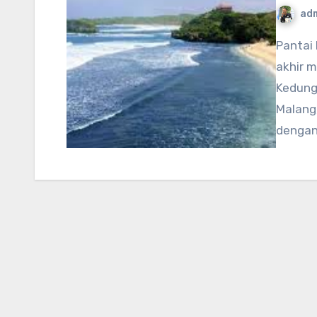
ad
Pantai Ngliyep jadi arah banyak wisatawan waktu
akhir m
Kedung
Malang,
dengan 