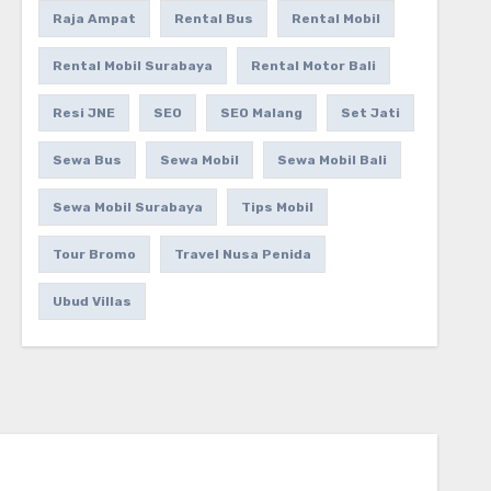
Raja Ampat
Rental Bus
Rental Mobil
Rental Mobil Surabaya
Rental Motor Bali
Resi JNE
SEO
SEO Malang
Set Jati
Sewa Bus
Sewa Mobil
Sewa Mobil Bali
Sewa Mobil Surabaya
Tips Mobil
Tour Bromo
Travel Nusa Penida
Ubud Villas